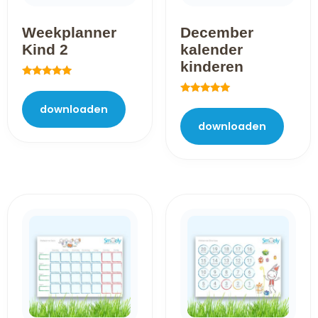
Weekplanner
December
Kind 2
kalender
kinderen
Gewaardeerd
5.00
Gewaardeerd
uit 5
downloaden
5.00
uit 5
downloaden