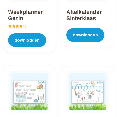
Weekplanner
Aftelkalender
Gezin
Sinterklaas
Gewaardeerd
downloaden
4.00
uit 5
downloaden