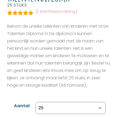
25 STUKS
(
1
klantbeoordeling)
Gewaardeerd
1
5.00
op 5
Beloon de unieke talenten van kinderen met onze
gebaseerd
Talenten Diploma`s! De diploma`s kunnen
op
klant
waardering
persoonlijk worden gemaakt met de naam van
het kind en hun unieke talenten. Het is een
geweldige manier om kinderen te motiveren en te
erkennen dat hun talenten belangrijk zijn. Bestel nu
en geef kinderen iets moois mee om op terug te
kijken. Je ontvangt maar liefst 25 stuks, in zeer
hoge en stevige kwaliteit (A5 formaat).
Aantal