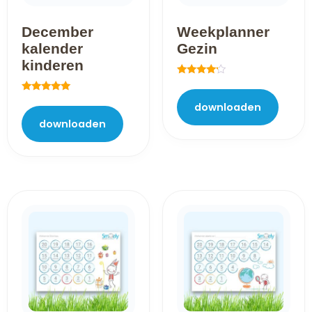
December
Weekplanner
kalender
Gezin
kinderen
Gewaardeerd
4.00
Gewaardeerd
uit 5
downloaden
5.00
uit 5
downloaden