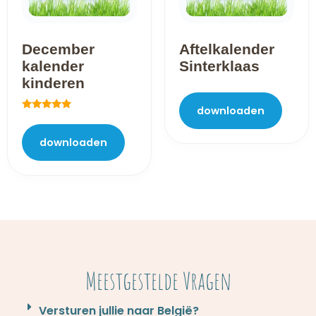
December
Aftelkalender
kalender
Sinterklaas
kinderen
downloaden
Gewaardeerd
5.00
uit 5
downloaden
Meestgestelde Vragen
Versturen jullie naar België?