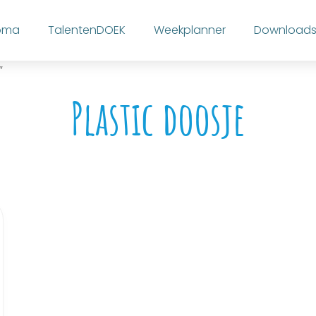
loma
TalentenDOEK
Weekplanner
Download
”
Plastic doosje