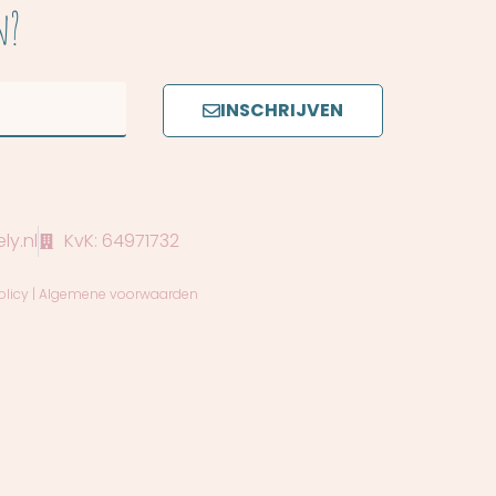
n?
INSCHRIJVEN
ly.nl
KvK: 64971732
olicy
|
Algemene voorwaarden