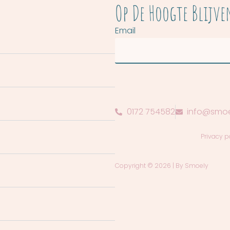
Op De Hoogte Blijve
Email
0172 754582
info@smoe
Privacy p
Copyright © 2026 | By Smoely